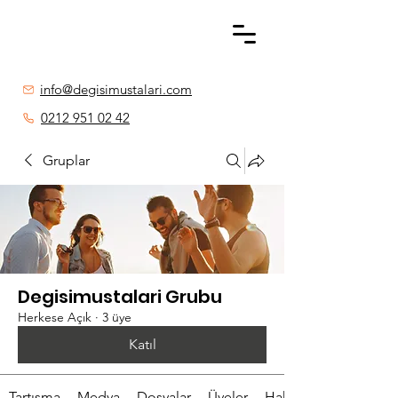
info@degisimustalari.com
0212 951 02 42
Gruplar
Degisimustalari Grubu
Herkese Açık
·
3 üye
Katıl
Tartışma
Medya
Dosyalar
Üyeler
Hakkında